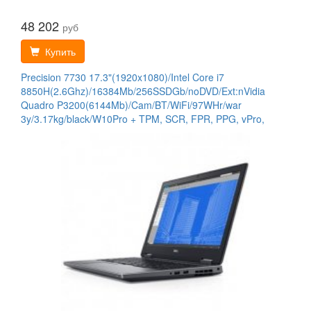
48 202
руб
Купить
Precision 7730 17.3"(1920x1080)/Intel Core i7
8850H(2.6Ghz)/16384Mb/256SSDGb/noDVD/Ext:nVidia
Quadro P3200(6144Mb)/Cam/BT/WiFi/97WHr/war
3y/3.17kg/black/W10Pro + TPM, SCR, FPR, PPG, vPro,
2*Thdt 3