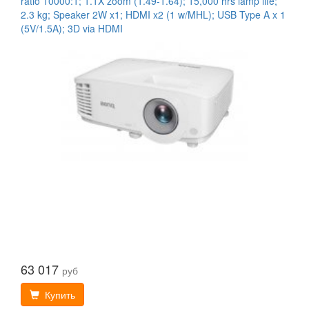
ratio 10000:1; 1.1X zoom (1.49-1.64); 15,000 hrs lamp life;
2.3 kg; Speaker 2W x1; HDMI x2 (1 w/MHL); USB Type A x 1
(5V/1.5A); 3D via HDMI
63 017
руб
Купить