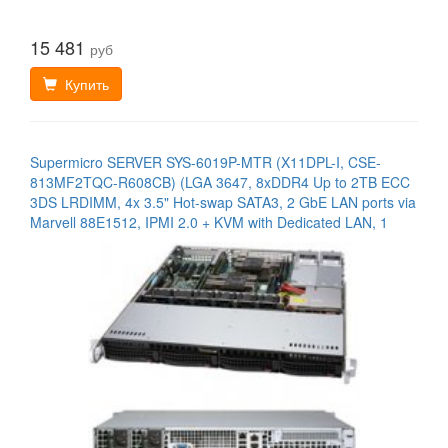
15 481
руб
Купить
Supermicro SERVER SYS-6019P-MTR (X11DPL-I, CSE-
813MF2TQC-R608CB) (LGA 3647, 8xDDR4 Up to 2TB ECC
3DS LRDIMM, 4x 3.5" Hot-swap SATA3, 2 GbE LAN ports via
Marvell 88E1512, IPMI 2.0 + KVM with Dedicated LAN, 1
VGA, 2 USB 2.0 (rear), 2 SuperDOM, 1 PCIe/SATA M.2 drive
connector, 800W Redundant Power)