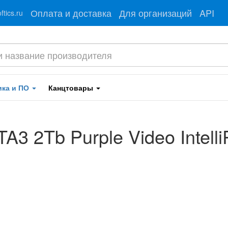
Оплата и доставка
Для организаций
API
tics.ru
ика и ПО
Канцтовары
3 2Tb Purple Video Intell