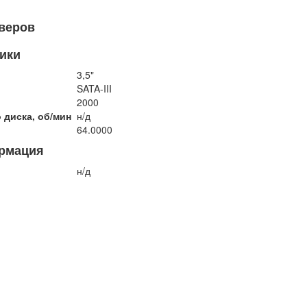
рверов
ики
3,5"
SATA-III
2000
 диска, об/мин
н/д
64.0000
рмация
н/д