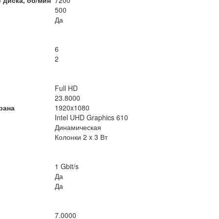
 диска, об/мин
7200
500
Да
6
2
Full HD
23.8000
рана
1920x1080
Intel UHD Graphics 610
Динамическая
Колонки 2 x 3 Вт
1 Gbit/s
Да
Да
7.0000