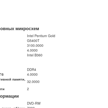
новных микросхем
Intel Pentium Gold
G5400T
3100.0000
4.0000
Intel B360
DDR4
Гб
4.0000
ивной памяти,
32.0000
яти
2
формации
DVD-RW