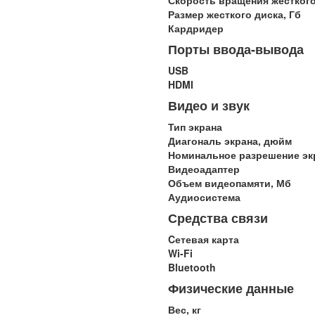
Скорость вращения жесткого
Размер жесткого диска, Гб
Кардридер
Порты ввода-вывода
USB
HDMI
Видео и звук
Тип экрана
Диагональ экрана, дюйм
Номинальное разрешение эк
Видеоадаптер
Объем видеопамяти, Мб
Аудиосистема
Средства связи
Cетевая карта
Wi-Fi
Bluetooth
Физические данные
Вес, кг