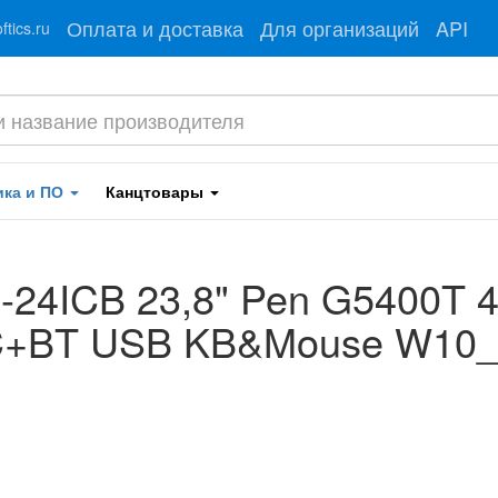
Оплата и доставка
Для организаций
API
tics.ru
ика и ПО
Канцтовары
-24ICB 23,8" Pen G5400T 
BT USB KB&Mouse W10_P6