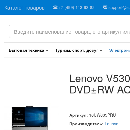
Каталог товаров
+7 (499) 113-93-82
support@sof
Бытовая техника
Туризм, спорт, досуг
Электрон
Lenovo V530
DVD±RW AC+
Артикул:
10UW005PRU
Производитель:
Lenovo