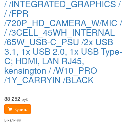
/ /INTEGRATED_GRAPHICS /
/ /FPR
/720P_HD_CAMERA_W/MIC /
/ /3CELL_45WH_INTERNAL
/65W_USB-C_PSU /2x USB
3.1, 1x USB 2.0, 1x USB Type-
C; HDMI, LAN RJ45,
kensington / /W10_PRO
/1Y_CARRYIN /BLACK
88 252
руб
Купить
В наличии