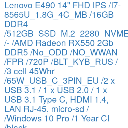
Lenovo E490 14" FHD IPS /I7-
8565U_1.8G_4C_MB /16GB
DDR4
/512GB_SSD_M.2_2280_NVM
/- /AMD Radeon RX550 2Gb
DDR5 /No_ODD /NO_WWAN
/FPR /720P /BLT_KYB_RUS /
/3 cell 45Whr
/65W_USB_C_3PIN_EU /2 x
USB 3.1 / 1 x USB 2.0 / 1 х
USB 3.1 Type C, HDMI 1.4,
LAN RJ-45, micro-sd /
/Windows 10 Pro /1 Year CI
/black