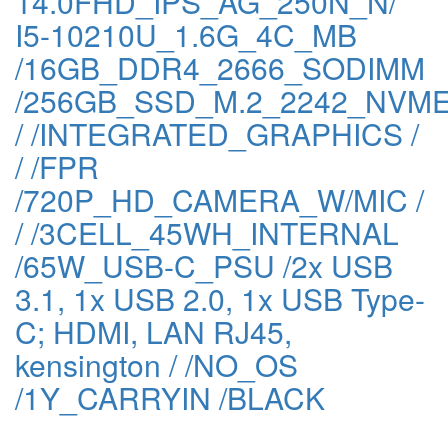
14.0FHD_IPS_AG_250N_N/
I5-10210U_1.6G_4C_MB
/16GB_DDR4_2666_SODIMM
/256GB_SSD_M.2_2242_NVM
/ /INTEGRATED_GRAPHICS /
/ /FPR
/720P_HD_CAMERA_W/MIC /
/ /3CELL_45WH_INTERNAL
/65W_USB-C_PSU /2x USB
3.1, 1x USB 2.0, 1x USB Type-
C; HDMI, LAN RJ45,
kensington / /NO_OS
/1Y_CARRYIN /BLACK