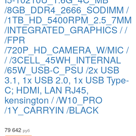
/8GB_DDR4_2666_SODIMM /
/1TB_HD_5400RPM_2.5_7MM
/INTEGRATED_GRAPHICS / /
/FPR
/720P_HD_CAMERA_W/MIC /
/ /3CELL_45WH_INTERNAL
/65W_USB-C_PSU /2x USB
3.1, 1x USB 2.0, 1x USB Type-
C; HDMI, LAN RJ45,
kensington / /W10_PRO
/1Y_CARRYIN /BLACK
79 642
руб