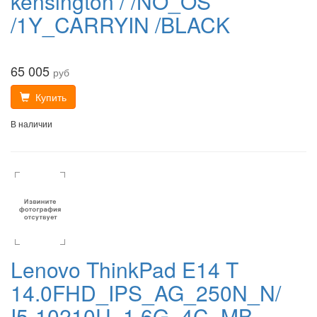
kensington / /NO_OS
/1Y_CARRYIN /BLACK
65 005
руб
Купить
В наличии
Lenovo ThinkPad E14 T
14.0FHD_IPS_AG_250N_N/
I5-10210U_1.6G_4C_MB