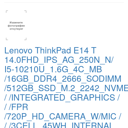
Lenovo ThinkPad E14 T
14.0FHD_IPS_AG_250N_N/
I5-10210U_1.6G_4C_MB
/16GB_DDR4_2666_SODIMM
/512GB_SSD_M.2_2242_NVM
/ /INTEGRATED_GRAPHICS /
/ /FPR
/720P_HD_CAMERA_W/MIC /
/ /3CELL_45WH_INTERNAL