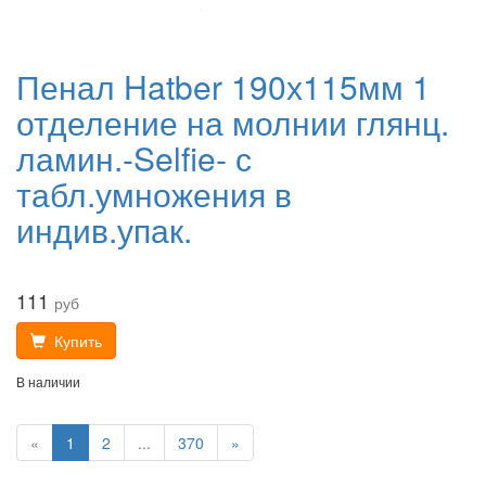
Пенал Hatber 190х115мм 1
отделение на молнии глянц.
ламин.-Selfie- с
табл.умножения в
индив.упак.
111
руб
Купить
В наличии
«
1
2
...
370
»