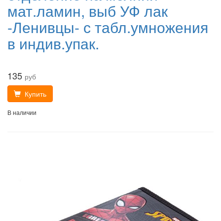
мат.ламин, выб УФ лак
-Ленивцы- с табл.умножения
в индив.упак.
135
руб
Купить
В наличии