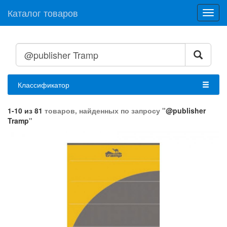
Каталог товаров
Toggl
navig
Классификатор
1-10 из 81
товаров, найденных по запросу "
@publisher
Tramp
"